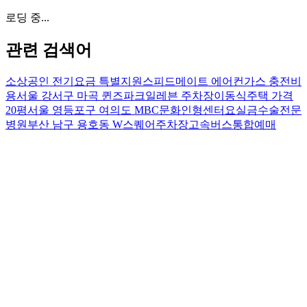
로딩 중...
관련 검색어
소상공인 전기요금 특별지원
스피드메이트 에어컨가스 충전비
용
서울 강서구 마곡 퀸즈파크일레븐 주차장
이동식주택 가격
20평
서울 영등포구 여의도 MBC문화인형센터
요실금수술전문
병원
부산 남구 용호동 W스퀘어주차장
고속버스통합예매