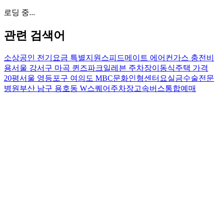
로딩 중...
관련 검색어
소상공인 전기요금 특별지원
스피드메이트 에어컨가스 충전비
용
서울 강서구 마곡 퀸즈파크일레븐 주차장
이동식주택 가격
20평
서울 영등포구 여의도 MBC문화인형센터
요실금수술전문
병원
부산 남구 용호동 W스퀘어주차장
고속버스통합예매