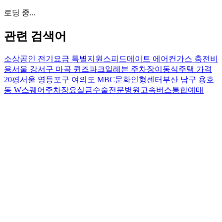
로딩 중...
관련 검색어
소상공인 전기요금 특별지원
스피드메이트 에어컨가스 충전비
용
서울 강서구 마곡 퀸즈파크일레븐 주차장
이동식주택 가격
20평
서울 영등포구 여의도 MBC문화인형센터
부산 남구 용호
동 W스퀘어주차장
요실금수술전문병원
고속버스통합예매