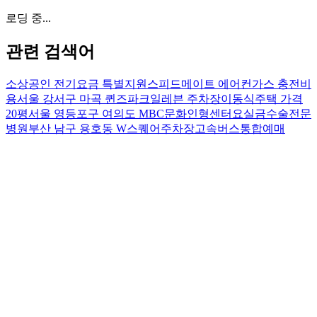
로딩 중...
관련 검색어
소상공인 전기요금 특별지원
스피드메이트 에어컨가스 충전비
용
서울 강서구 마곡 퀸즈파크일레븐 주차장
이동식주택 가격
20평
서울 영등포구 여의도 MBC문화인형센터
요실금수술전문
병원
부산 남구 용호동 W스퀘어주차장
고속버스통합예매