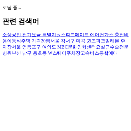
로딩 중...
관련 검색어
소상공인 전기요금 특별지원
스피드메이트 에어컨가스 충전비
용
이동식주택 가격20평
서울 강서구 마곡 퀸즈파크일레븐 주
차장
서울 영등포구 여의도 MBC문화인형센터
요실금수술전문
병원
부산 남구 용호동 W스퀘어주차장
고속버스통합예매