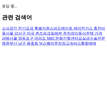
로딩 중...
관련 검색어
소상공인 전기요금 특별지원
스피드메이트 에어컨가스 충전비
용
서울 강서구 마곡 퀸즈파크일레븐 주차장
이동식주택 가격
20평
서울 영등포구 여의도 MBC문화인형센터
요실금수술전문
병원
부산 남구 용호동 W스퀘어주차장
고속버스통합예매