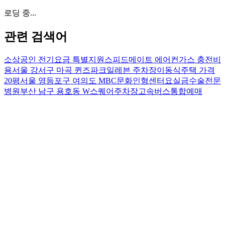
로딩 중...
관련 검색어
소상공인 전기요금 특별지원
스피드메이트 에어컨가스 충전비
용
서울 강서구 마곡 퀸즈파크일레븐 주차장
이동식주택 가격
20평
서울 영등포구 여의도 MBC문화인형센터
요실금수술전문
병원
부산 남구 용호동 W스퀘어주차장
고속버스통합예매