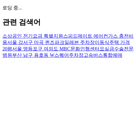
로딩 중...
관련 검색어
소상공인 전기요금 특별지원
스피드메이트 에어컨가스 충전비
용
서울 강서구 마곡 퀸즈파크일레븐 주차장
이동식주택 가격
20평
서울 영등포구 여의도 MBC문화인형센터
요실금수술전문
병원
부산 남구 용호동 W스퀘어주차장
고속버스통합예매