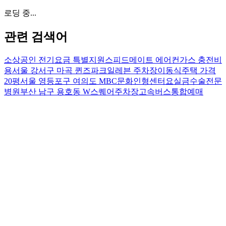
로딩 중...
관련 검색어
소상공인 전기요금 특별지원
스피드메이트 에어컨가스 충전비
용
서울 강서구 마곡 퀸즈파크일레븐 주차장
이동식주택 가격
20평
서울 영등포구 여의도 MBC문화인형센터
요실금수술전문
병원
부산 남구 용호동 W스퀘어주차장
고속버스통합예매