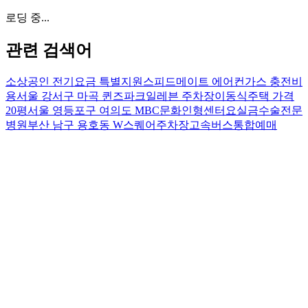
로딩 중...
관련 검색어
소상공인 전기요금 특별지원
스피드메이트 에어컨가스 충전비
용
서울 강서구 마곡 퀸즈파크일레븐 주차장
이동식주택 가격
20평
서울 영등포구 여의도 MBC문화인형센터
요실금수술전문
병원
부산 남구 용호동 W스퀘어주차장
고속버스통합예매