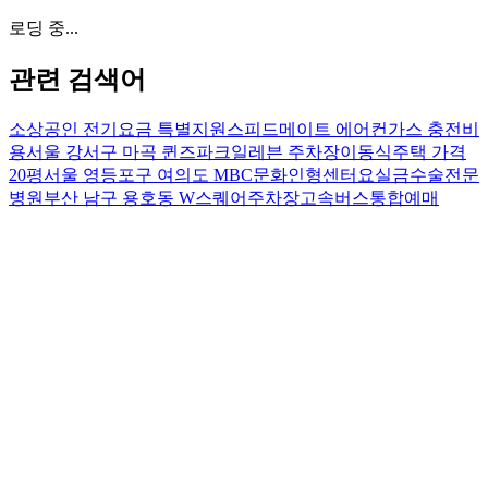
로딩 중...
관련 검색어
소상공인 전기요금 특별지원
스피드메이트 에어컨가스 충전비
용
서울 강서구 마곡 퀸즈파크일레븐 주차장
이동식주택 가격
20평
서울 영등포구 여의도 MBC문화인형센터
요실금수술전문
병원
부산 남구 용호동 W스퀘어주차장
고속버스통합예매