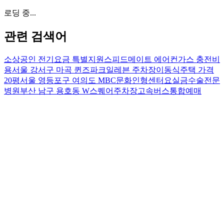
로딩 중...
관련 검색어
소상공인 전기요금 특별지원
스피드메이트 에어컨가스 충전비
용
서울 강서구 마곡 퀸즈파크일레븐 주차장
이동식주택 가격
20평
서울 영등포구 여의도 MBC문화인형센터
요실금수술전문
병원
부산 남구 용호동 W스퀘어주차장
고속버스통합예매