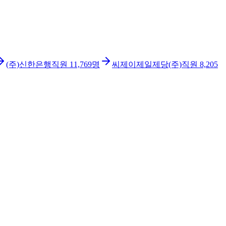
(주)신한은행
직원
11,769
명
씨제이제일제당(주)
직원
8,205