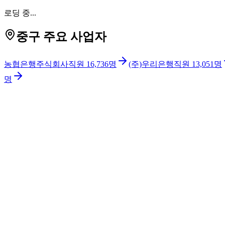
로딩 중...
중구 주요 사업자
농협은행주식회사
직원
16,736
명
(주)우리은행
직원
13,051
명
명