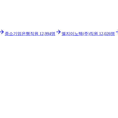
중소기업은행
직원
12,994
명
엘지이노텍(주)
직원
12,026
명