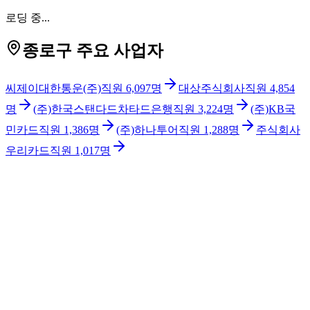
로딩 중...
종로구 주요 사업자
씨제이대한통운(주)
직원
6,097
명
대상주식회사
직원
4,854
명
(주)한국스탠다드차타드은행
직원
3,224
명
(주)KB국
민카드
직원
1,386
명
(주)하나투어
직원
1,288
명
주식회사
우리카드
직원
1,017
명