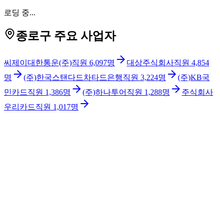
로딩 중...
종로구 주요 사업자
씨제이대한통운(주)
직원
6,097
명
대상주식회사
직원
4,854
명
(주)한국스탠다드차타드은행
직원
3,224
명
(주)KB국
민카드
직원
1,386
명
(주)하나투어
직원
1,288
명
주식회사
우리카드
직원
1,017
명