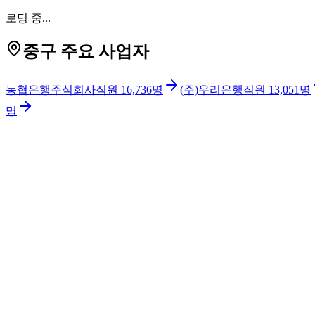
로딩 중...
중구 주요 사업자
농협은행주식회사
직원
16,736
명
(주)우리은행
직원
13,051
명
명