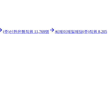
(주)신한은행
직원
11,769
명
씨제이제일제당(주)
직원
8,205