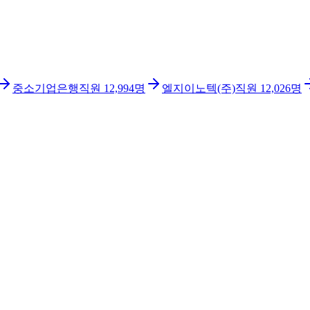
중소기업은행
직원
12,994
명
엘지이노텍(주)
직원
12,026
명