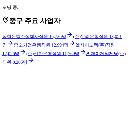
로딩 중...
중구 주요 사업자
농협은행주식회사
직원
16,736
명
(주)우리은행
직원
13,051
명
중소기업은행
직원
12,994
명
엘지이노텍(주)
직원
12,026
명
(주)신한은행
직원
11,769
명
씨제이제일제당(주)
직원
8,205
명