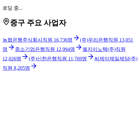
로딩 중...
중구 주요 사업자
농협은행주식회사
직원
16,736
명
(주)우리은행
직원
13,051
명
중소기업은행
직원
12,994
명
엘지이노텍(주)
직원
12,026
명
(주)신한은행
직원
11,769
명
씨제이제일제당(주)
직원
8,205
명