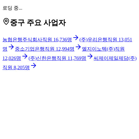
로딩 중...
중구 주요 사업자
농협은행주식회사
직원
16,736
명
(주)우리은행
직원
13,051
명
중소기업은행
직원
12,994
명
엘지이노텍(주)
직원
12,026
명
(주)신한은행
직원
11,769
명
씨제이제일제당(주)
직원
8,205
명