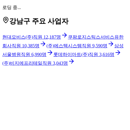
로딩 중...
강남구 주요 사업자
현대모비스(주)
직원
12,187
명
쿠팡로지스틱스서비스유한
회사
직원
10,385
명
(주)에스텍시스템
직원
9,590
명
삼성
서울병원
직원
6,990
명
롯데하이마트(주)
직원
3,616
명
(주)비지에프리테일
직원
3,043
명