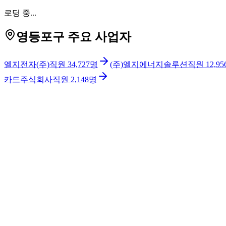
로딩 중...
영등포구 주요 사업자
엘지전자(주)
직원
34,727
명
(주)엘지에너지솔루션
직원
12,95
카드주식회사
직원
2,148
명