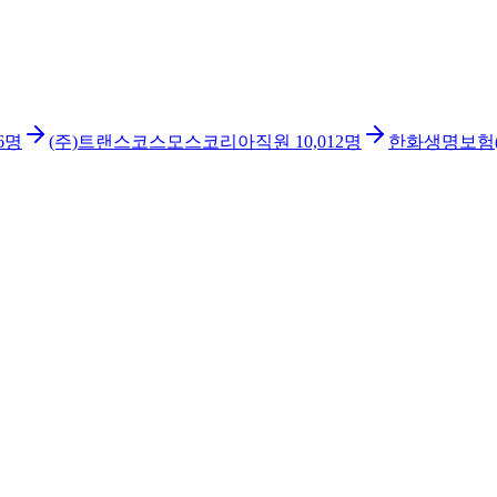
6
명
(주)트랜스코스모스코리아
직원
10,012
명
한화생명보험(