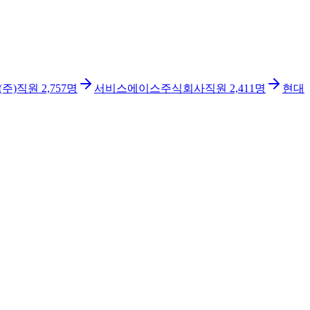
주)
직원
2,757
명
서비스에이스주식회사
직원
2,411
명
현대