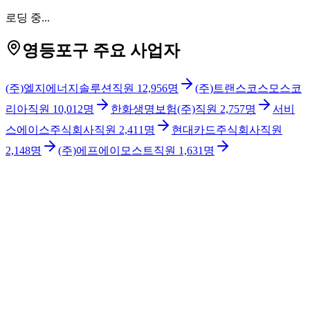
로딩 중...
영등포구 주요 사업자
(주)엘지에너지솔루션
직원
12,956
명
(주)트랜스코스모스코
리아
직원
10,012
명
한화생명보험(주)
직원
2,757
명
서비
스에이스주식회사
직원
2,411
명
현대카드주식회사
직원
2,148
명
(주)에프에이모스트
직원
1,631
명