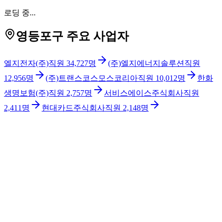
로딩 중...
영등포구 주요 사업자
엘지전자(주)
직원
34,727
명
(주)엘지에너지솔루션
직원
12,956
명
(주)트랜스코스모스코리아
직원
10,012
명
한화
생명보험(주)
직원
2,757
명
서비스에이스주식회사
직원
2,411
명
현대카드주식회사
직원
2,148
명