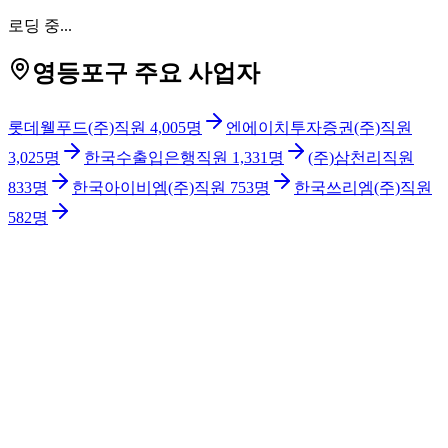
로딩 중...
영등포구 주요 사업자
롯데웰푸드(주)
직원
4,005
명
엔에이치투자증권(주)
직원
3,025
명
한국수출입은행
직원
1,331
명
(주)삼천리
직원
833
명
한국아이비엠(주)
직원
753
명
한국쓰리엠(주)
직원
582
명