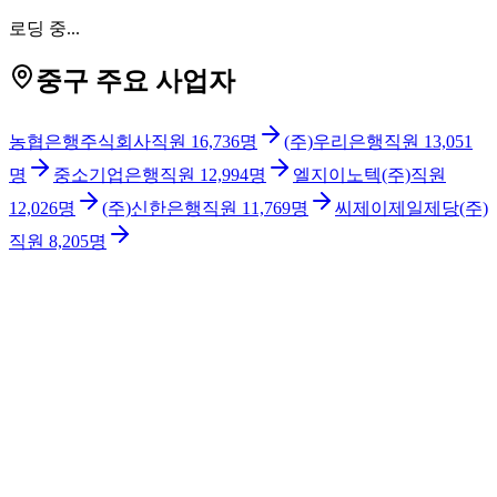
로딩 중...
중구 주요 사업자
농협은행주식회사
직원
16,736
명
(주)우리은행
직원
13,051
명
중소기업은행
직원
12,994
명
엘지이노텍(주)
직원
12,026
명
(주)신한은행
직원
11,769
명
씨제이제일제당(주)
직원
8,205
명