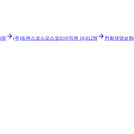
6
명
(주)트랜스코스모스코리아
직원
10,012
명
한화생명보험(