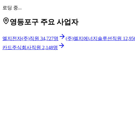
로딩 중...
영등포구 주요 사업자
엘지전자(주)
직원
34,727
명
(주)엘지에너지솔루션
직원
12,95
카드주식회사
직원
2,148
명