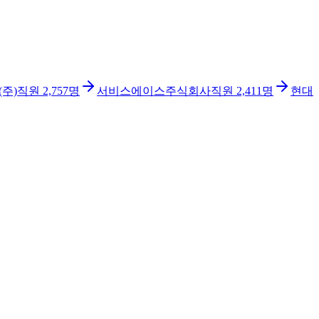
주)
직원
2,757
명
서비스에이스주식회사
직원
2,411
명
현대