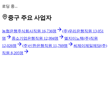
로딩 중...
중구 주요 사업자
농협은행주식회사
직원
16,736
명
(주)우리은행
직원
13,051
명
중소기업은행
직원
12,994
명
엘지이노텍(주)
직원
12,026
명
(주)신한은행
직원
11,769
명
씨제이제일제당(주)
직원
8,205
명