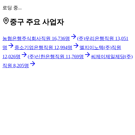
로딩 중...
중구 주요 사업자
농협은행주식회사
직원
16,736
명
(주)우리은행
직원
13,051
명
중소기업은행
직원
12,994
명
엘지이노텍(주)
직원
12,026
명
(주)신한은행
직원
11,769
명
씨제이제일제당(주)
직원
8,205
명