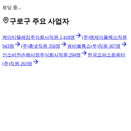
로딩 중...
구로구 주요 사업자
케이티텔레캅주식회사
직원
2,418
명
(주)엠제이플렉스
직원
943
명
(주)휴넷
직원
356
명
유비벨록스(주)
직원
307
명
인스비전손해사정주식회사
직원
294
명
한국오피스컴퓨터
(주)
직원
263
명