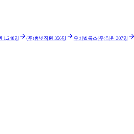
원
1,248
명
(주)휴넷
직원
356
명
유비벨록스(주)
직원
307
명