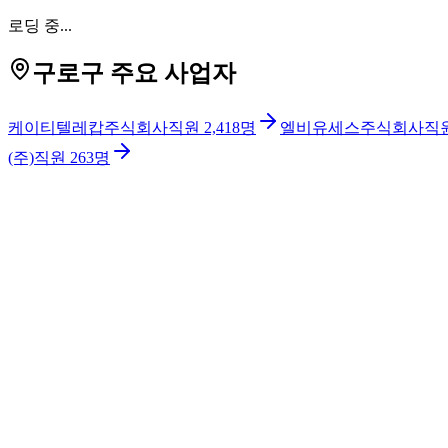
로딩 중...
구로구 주요 사업자
케이티텔레캅주식회사
직원
2,418
명
엘비유세스주식회사
직
(주)
직원
263
명