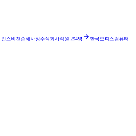
인스비전손해사정주식회사
직원
294
명
한국오피스컴퓨터