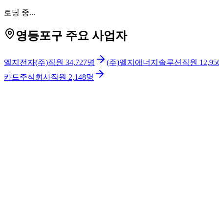
로딩 중...
영등포구 주요 사업자
엘지전자(주)
직원
34,727
명
(주)엘지에너지솔루션
직원
12,95
카드주식회사
직원
2,148
명