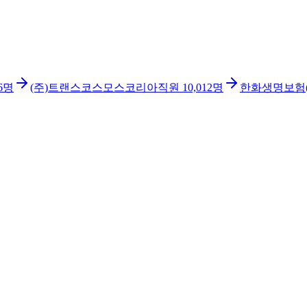
6
명
(주)트랜스코스모스코리아
직원
10,012
명
한화생명보험(