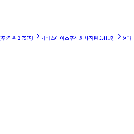
주)
직원
2,757
명
서비스에이스주식회사
직원
2,411
명
현대