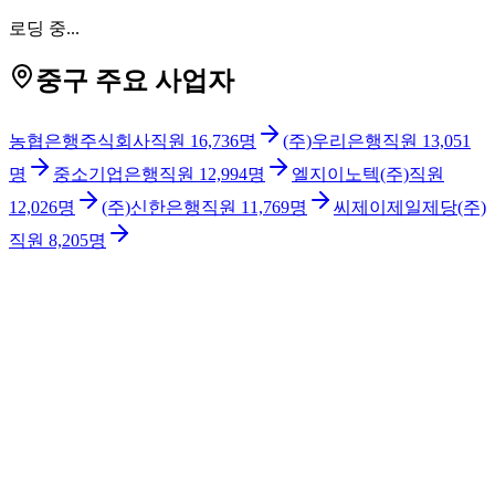
로딩 중...
중구 주요 사업자
농협은행주식회사
직원
16,736
명
(주)우리은행
직원
13,051
명
중소기업은행
직원
12,994
명
엘지이노텍(주)
직원
12,026
명
(주)신한은행
직원
11,769
명
씨제이제일제당(주)
직원
8,205
명