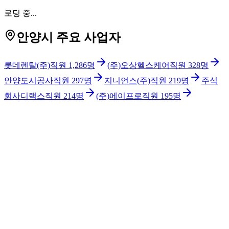
로딩 중...
안양시 주요 사업자
롯데렌탈(주)
직원
1,286
명
(주)오상헬스케어
직원
328
명
안양도시공사
직원
297
명
지니언스(주)
직원
219
명
주식
회사디랙스
직원
214
명
(주)에이프로
직원
195
명