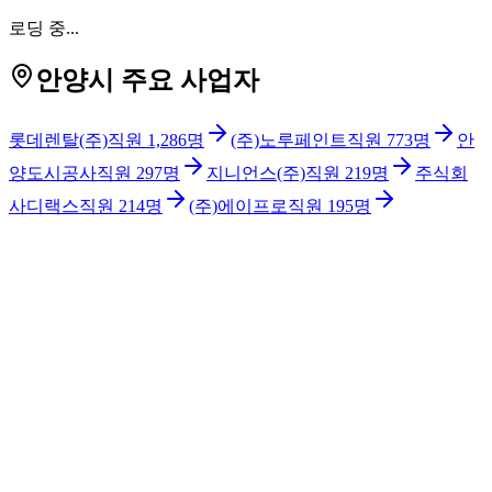
로딩 중...
안양시 주요 사업자
롯데렌탈(주)
직원
1,286
명
(주)노루페인트
직원
773
명
안
양도시공사
직원
297
명
지니언스(주)
직원
219
명
주식회
사디랙스
직원
214
명
(주)에이프로
직원
195
명