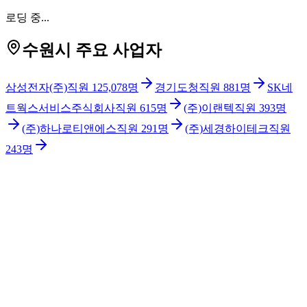
로딩 중...
수원시 주요 사업자
삼성전자(주)
직원
125,078
명
경기도청
직원
881
명
SK네
트웍스서비스주식회사
직원
615
명
(주)이랜텍
직원
393
명
(주)하나로티앤에스
직원
291
명
(주)세경하이테크
직원
243
명