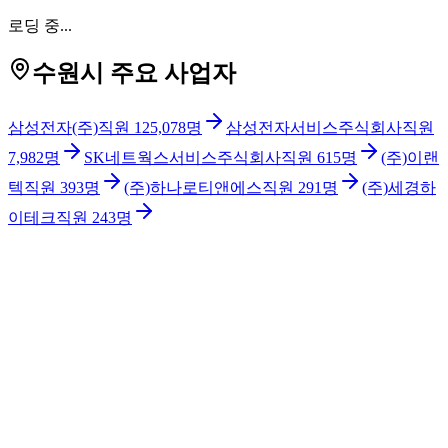
로딩 중...
수원시 주요 사업자
삼성전자(주)
직원
125,078
명
삼성전자서비스주식회사
직원
7,982
명
SK네트웍스서비스주식회사
직원
615
명
(주)이랜
텍
직원
393
명
(주)하나로티앤에스
직원
291
명
(주)세경하
이테크
직원
243
명