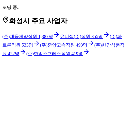
로딩 중...
화성시 주요 사업자
(주)대웅제약
직원
1,387
명
유니셈(주)
직원
855
명
(주)파
트론
직원
533
명
(주)중앙고속
직원
493
명
(주)한강식품
직
원
452
명
(주)한익스프레스
직원
419
명