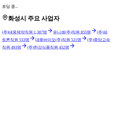
로딩 중...
화성시 주요 사업자
(주)대웅제약
직원
1,387
명
유니셈(주)
직원
855
명
(주)파
트론
직원
533
명
대웅바이오(주)
직원
521
명
(주)중앙고속
직원
493
명
(주)한강식품
직원
452
명