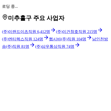
로딩 중...
미추홀구 주요 사업자
(주)이랜드이츠
직원
6,412
명
(주)이건창호
직원
215
명
(주)엔티렉스
직원
124
명
헵시바(주)
직원
104
명
남인천방
송(주)
직원
81
명
(주)삼우통상
직원
74
명