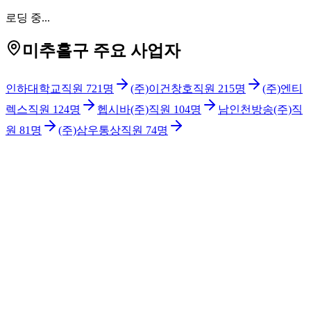
로딩 중...
미추홀구 주요 사업자
인하대학교
직원
721
명
(주)이건창호
직원
215
명
(주)엔티
렉스
직원
124
명
헵시바(주)
직원
104
명
남인천방송(주)
직
원
81
명
(주)삼우통상
직원
74
명