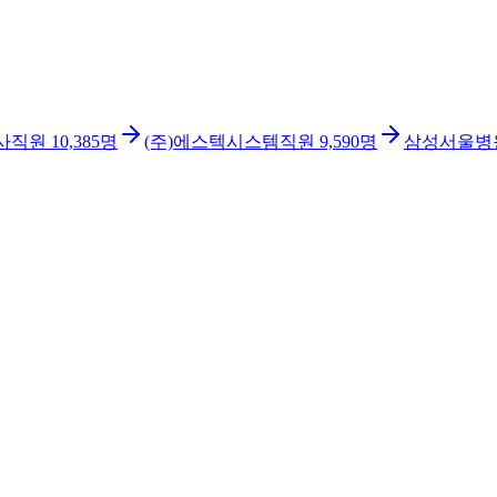
사
직원
10,385
명
(주)에스텍시스템
직원
9,590
명
삼성서울병