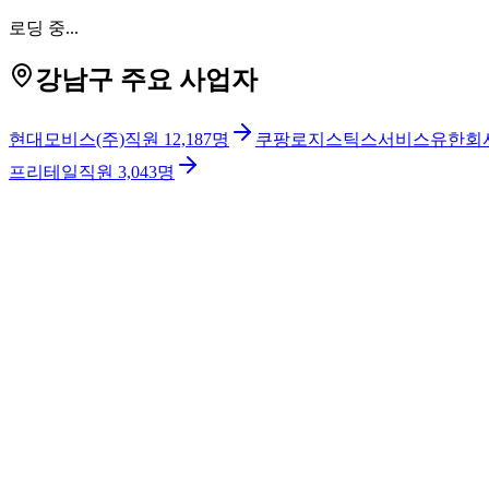
로딩 중...
강남구 주요 사업자
현대모비스(주)
직원
12,187
명
쿠팡로지스틱스서비스유한회
프리테일
직원
3,043
명