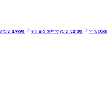
원
직원
6,990
명
롯데하이마트(주)
직원
3,616
명
(주)비지에