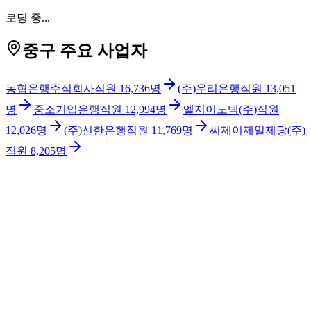
로딩 중...
중구 주요 사업자
농협은행주식회사
직원
16,736
명
(주)우리은행
직원
13,051
명
중소기업은행
직원
12,994
명
엘지이노텍(주)
직원
12,026
명
(주)신한은행
직원
11,769
명
씨제이제일제당(주)
직원
8,205
명