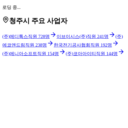
로딩 중...
청주시 주요 사업자
(주)메디톡스
직원
728
명
이브이시스(주)
직원
241
명
(주)
에코앤드림
직원
238
명
한국전기공사협회
직원
192
명
(주)에니아소프트
직원
154
명
(주)코아아이티
직원
144
명