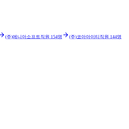
(주)에니아소프트
직원
154
명
(주)코아아이티
직원
144
명