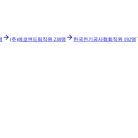
명
(주)에코앤드림
직원
238
명
한국전기공사협회
직원
192
명