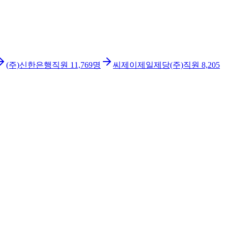
(주)신한은행
직원
11,769
명
씨제이제일제당(주)
직원
8,205