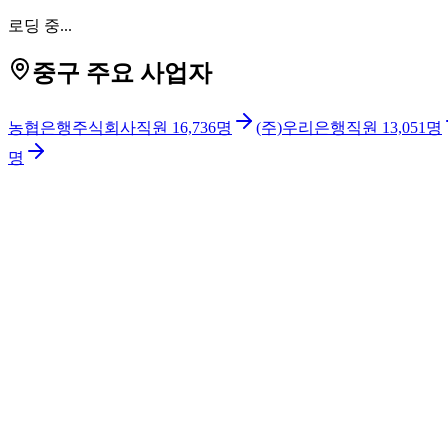
로딩 중...
중구 주요 사업자
농협은행주식회사
직원
16,736
명
(주)우리은행
직원
13,051
명
명