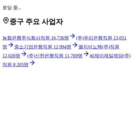
로딩 중...
중구 주요 사업자
농협은행주식회사
직원
16,736
명
(주)우리은행
직원
13,051
명
중소기업은행
직원
12,994
명
엘지이노텍(주)
직원
12,026
명
(주)신한은행
직원
11,769
명
씨제이제일제당(주)
직원
8,205
명