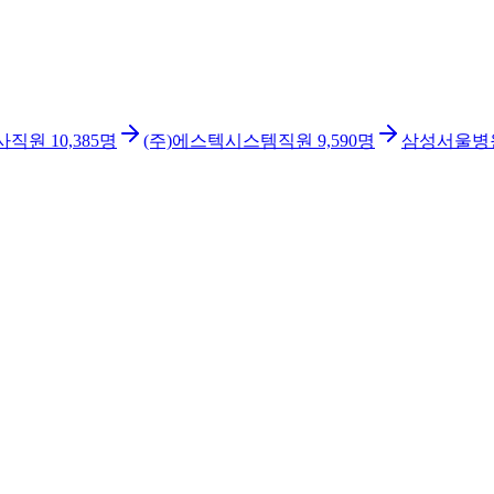
사
직원
10,385
명
(주)에스텍시스템
직원
9,590
명
삼성서울병