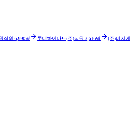
원
직원
6,990
명
롯데하이마트(주)
직원
3,616
명
(주)비지에