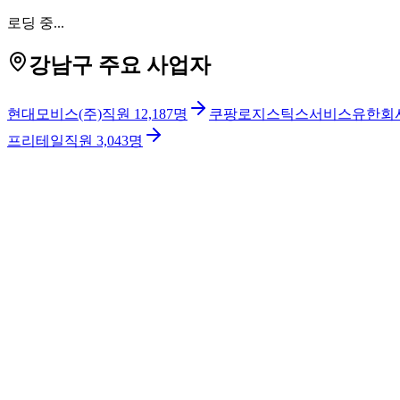
로딩 중...
강남구 주요 사업자
현대모비스(주)
직원
12,187
명
쿠팡로지스틱스서비스유한회
프리테일
직원
3,043
명