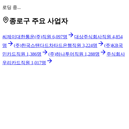
로딩 중...
종로구 주요 사업자
씨제이대한통운(주)
직원
6,097
명
대상주식회사
직원
4,854
명
(주)한국스탠다드차타드은행
직원
3,224
명
(주)KB국
민카드
직원
1,386
명
(주)하나투어
직원
1,288
명
주식회사
우리카드
직원
1,017
명