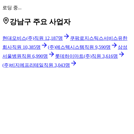
로딩 중...
강남구 주요 사업자
현대모비스(주)
직원
12,187
명
쿠팡로지스틱스서비스유한
회사
직원
10,385
명
(주)에스텍시스템
직원
9,590
명
삼성
서울병원
직원
6,990
명
롯데하이마트(주)
직원
3,616
명
(주)비지에프리테일
직원
3,043
명