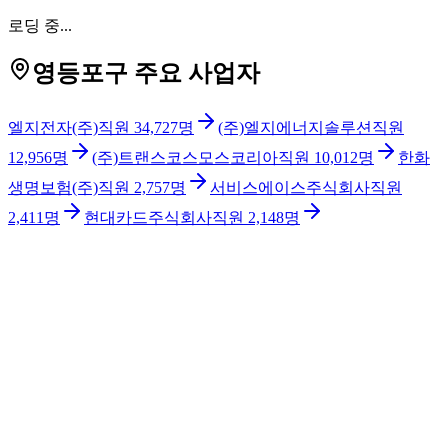
로딩 중...
영등포구 주요 사업자
엘지전자(주)
직원
34,727
명
(주)엘지에너지솔루션
직원
12,956
명
(주)트랜스코스모스코리아
직원
10,012
명
한화
생명보험(주)
직원
2,757
명
서비스에이스주식회사
직원
2,411
명
현대카드주식회사
직원
2,148
명